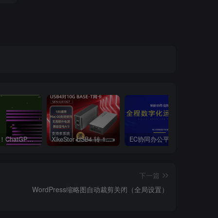
新版攻略！ChatGPT注册流程，超详细基础教程！【ChatGPT】
XikeStor USB4 转 10G BASE-T–SKN-U410GT
EC协同办公平台e-mobile7移动平台安装手册–EMP【信息系统】
下一篇
WordPress缩略图自动裁剪关闭（全局设置）