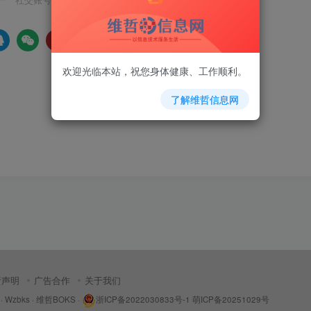
社交账号登录
欢迎光临本站，祝您身体健康、工作顺利。
了解维哲信息网
责声明
广告合作
关于我们
 ·
Wzbks
·
维哲BOKS
·
浙ICP备2022030833号-1
萌ICP备20251029号