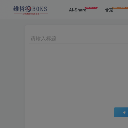
AI-Ultra
XikeStor
AI-Share
兮克