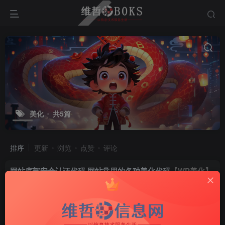
美化
共5篇
排序
更新
浏览
点赞
评论
网站底部安全认证代码,网站常用的各种美化代码
【WP美化】
Wordpress
置顶
3年前
15