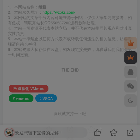
1、本网站名称：
维哲
2、本站永久网址：
https://wzbks.com/
3、本网站的文章部分内容可能来源于网络，仅供大家学习与参考，如
有侵权，请联系站长QQ550537202进行删除处理。
4、本站一切资源不代表本站立场，并不代表本站赞同其观点和对其真
实性负责。
5、本站一律禁止以任何方式发布或转载任何违法的相关信息，访客发
现请向站长举报
6、本站资源大多存储在云盘，如发现链接失效，请联系我们我们会第
一时间更新。
THE END
虚拟化-VMware
# vmware
# VSCA
喜欢就支持一下吧
8
欢迎您留下宝贵的见解！
点赞
8
分享
收藏