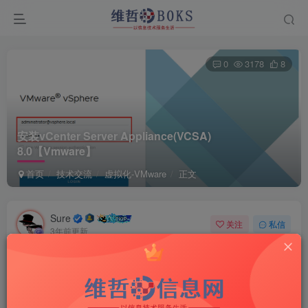
0
3178
8
安装vCenter Server Appliance(VCSA)
8.0
【Vmware】
首页
技术交流
虚拟化-VMware
正文
Sure
关注
私信
3年前更新
付费资源
安装vCenter Server Appliance(VCSA) 8.0【Vmware】
此内容为付费资源，请付费后查看