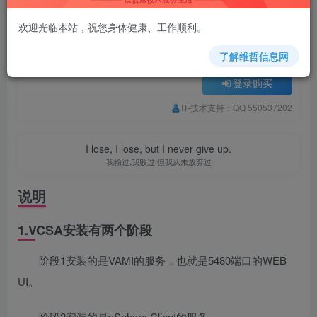
200
欢迎光临本站，祝您身体健康、工作顺利。
积分
150
100
黄金会员
钻石会员
了解维哲信息网
登录购买
IT-技术支持：QQ 550537202
I lose, I lose, but I never give up.
我输过,我败过,但我从未放弃过
说明
1.VCSA安装有两个阶段
阶段1安装的是VAMI的服务，也就是5480端口的WEB
UI。
阶段2安装的是vSphere Client的服务。