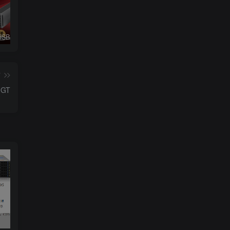
XikeStor USB4 转 10G BASE-T–SKN-U410GT
EC协同办公平台e-mobile7移动平台安装手册–EMP【信息系统】
分享一款最近抖音卖的很火的游戏模拟器–WIN前端模拟器【游戏模拟器】
篇
0GT
SKS1200-8GPY1XF万兆非管理型POE以太网交换机