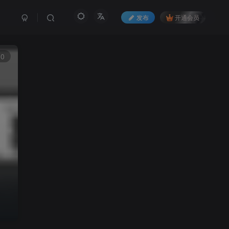
发布
开通会员
10