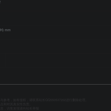
z
(H) mm
参考，如有侵权，请联系站长QQ550537202进行删除处理。
观点和对其真实性负责。
信息，访客发现请向站长举报