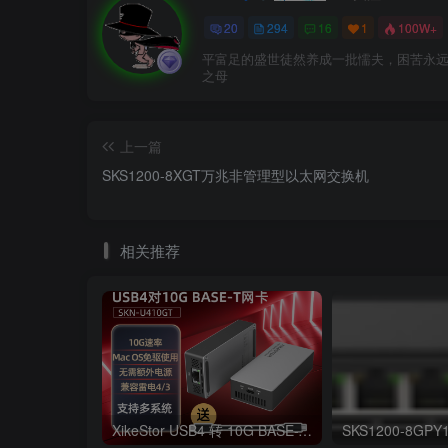
20
294
16
1
100W+
平富足的盛世徒然养成一批懦夫，困苦永
之母
上一篇
SKS1200-8XGT万兆非管理型以太网交换机
相关推荐
XikeStor USB4 转 10G BASE-T–SKN-U410GT