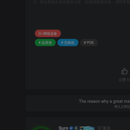
6、本站资源大多存储在云盘，如发现链接失效，请联系
网络设备
# 品质推
# 交换机
# POE
点赞
1
The reason why a great man 
伟人之所
Sure
关注