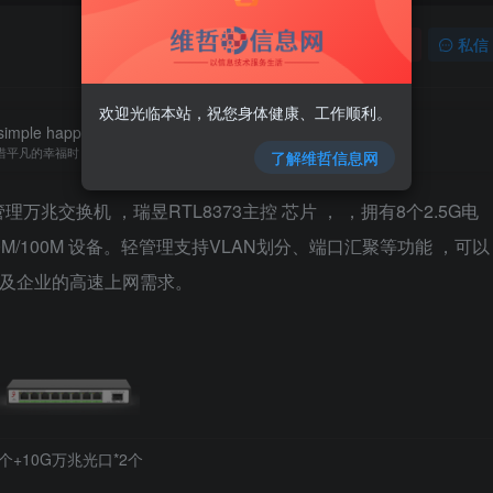
关注
私信
欢迎光临本站，祝您身体健康、工作顺利。
imple happiness then we will be winners in life.
惜平凡的幸福时，就已经成了人生的赢家
了解维哲信息网
管理万兆交换机 ，瑞昱RTL8373主控 芯片 ， ，拥有8个2.5G电
1000M/100M 设备。轻管理支持VLAN划分、端口汇聚等功能 ，可以
以及企业的高速上网需求。
4个+10G万兆光口*2个