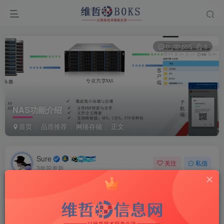
0
655
8
NAS功能介绍
首页
品质推荐
网络存储
正文
Sure
关注
私信
3年前更新
Turn your face to the sun and the shadows fall behind
you.
永远面向阳光，这样你就看不见阴影了