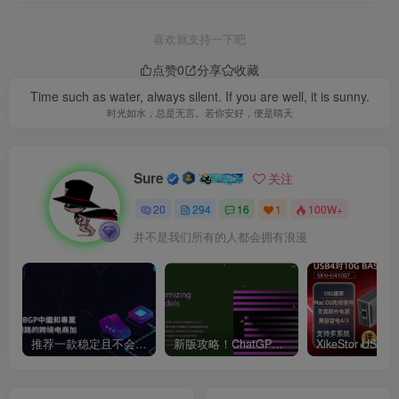
喜欢就支持一下吧
点赞
0
分享
收藏
Time such as water, always silent. If you are well, it is sunny.
时光如水，总是无言。若你安好，便是晴天
Sure
关注
20
294
16
1
100W+
并不是我们所有的人都会拥有浪漫
推荐一款稳定且不会跑路的VPN支持4K【VPN】
新版攻略！ChatGPT注册流程，超详细基础教程！【ChatGPT】