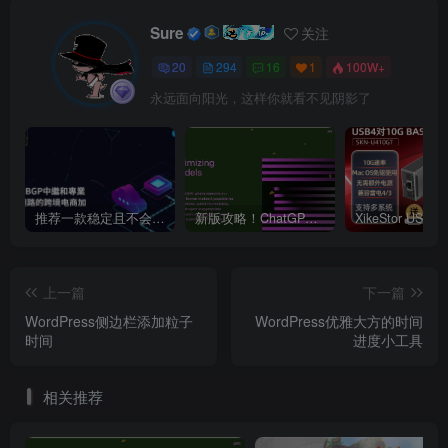
Sure
关注
20
294
16
1
100W+
永远面向阳光，这样你就看不见阴影了
推荐一款稳定且不会跑路的VPN支持4K【VPN】
新版攻略！ChatGPT注册流程，超详细基础教程！【ChatGPT】
上一篇
下一篇
WordPress侧边栏添加粒子
WordPress优雅大方的时间
时间
进度小工具
相关推荐