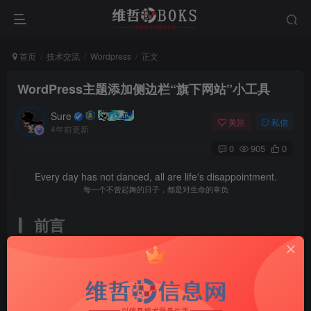
首页
技术交流
Wordpress
正文
WordPress主题添加侧边栏“旗下网站”小工具
Sure
关注
私信
4年前更新
0
905
0
Every day has not danced, all are life's disappointment.
每一个不曾起舞的日子，都是对生命的辜负
前言
给网站侧边栏添加一个侧边栏
小工具
超级好看
效果