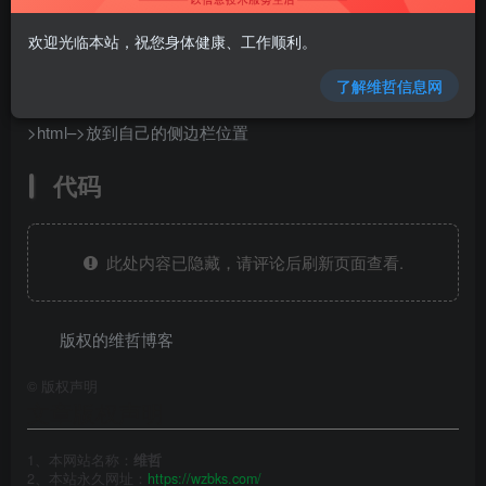
欢迎光临本站，祝您身体健康、工作顺利。
教程
了解维哲信息网
把代码复制粘贴到
WordPress
后台–>外观–>小工具–
>html–>放到自己的侧边栏位置
代码
此处内容已隐藏，请评论后刷新页面查看.
版权的维哲博客
©
版权声明
文章版权声明
1、本网站名称：
维哲
2、本站永久网址：
https://wzbks.com/