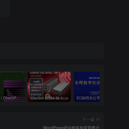
新版攻略！ChatGPT注册流程，超详细基础教程！【ChatGPT】
XikeStor USB4 转 10G BASE-T–SKN-U410GT
EC协同办公平台e-mobile7移动平台安装手册–EMP【信息系统】
下一篇
WordPress评论框添加背景图片