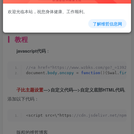
欢迎光临本站，祝您身体健康、工作顺利。
了解维哲信息网
教程
javascript代码
：
//<a href="https://www.wzbks.com/go?_=13923f
document.
body
.
oncopy
 = 
function
(){
Swal.
fire
({
子比主题设置
—>自定义代码—>自定义底部HTML代码
,
添加以下代码：
<
script src=\"https
://cdn.jsdelivr.net/npm/sw
版权的维哲博客