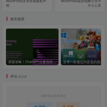
WordPress文章添加版权声
WordPress底部炫酷引导卡
明
片小工具
相关推荐
新版攻略！ChatGPT注册流程，超详细基础教程！【ChatGPT】
分享
评论
抢沙发
请登录后发表评论
登录
注册