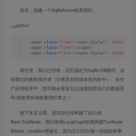
首先，创建一个SqliteSaver检查指针。
python
<
span 
class
=
"line"
><
span style=
"--shiki-lig
<
span 
class
=
"line"
><
/span
>
<
span 
class
=
"line"
><
span style=
"--shiki-lig
请注意，我们已经将：记忆指定为Sqlite DB路径。这
对我们的教程很方便（它将其全部保存在内存中）。在生
产应用程序中，您可能会更改它以连接到您自己的数据库
和/或使用其他检查指针类之一。
接下来定义图。现在您已经构建了自己的
BasicToolNode，我们将用LangGraph的预构建ToolNode
和tools_condition替换它，因为它们可以做一些很好的事