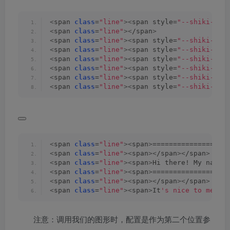
<
span 
class
=
"line"
><
span style=
"--shiki-lig
<
span 
class
=
"line"
><
/span
>
<
span 
class
=
"line"
><
span style=
"--shiki-lig
<
span 
class
=
"line"
><
span style=
"--shiki-lig
<
span 
class
=
"line"
><
span style=
"--shiki-lig
<
span 
class
=
"line"
><
span style=
"--shiki-lig
<
span 
class
=
"line"
><
span style=
"--shiki-lig
<
span 
class
=
"line"
><
span style=
"--shiki-lig
<
span 
class
=
"line"
><
span
>
==================
<
span 
class
=
"line"
><
span
><
/span
><
/span
>
<
span 
class
=
"line"
><
span
>
Hi there! My name 
<
span 
class
=
"line"
><
span
>
==================
<
span 
class
=
"line"
><
span
><
/span
><
/span
>
<
span 
class
=
"line"
><
span
>
It
's nice to meet 
注意：调用我们的图形时，配置是作为第二个位置参