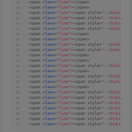
<
span 
class
=
"line"
><
/span
>
<
span 
class
=
"line"
><
/span
>
<
span 
class
=
"line"
><
span style=
"--shiki-lig
<
span 
class
=
"line"
><
span style=
"--shiki-lig
<
span 
class
=
"line"
><
span style=
"--shiki-lig
<
span 
class
=
"line"
><
span style=
"--shiki-lig
<
span 
class
=
"line"
><
/span
>
<
span 
class
=
"line"
><
/span
>
<
span 
class
=
"line"
><
span style=
"--shiki-lig
<
span 
class
=
"line"
><
span style=
"--shiki-lig
<
span 
class
=
"line"
><
/span
>
<
span 
class
=
"line"
><
/span
>
<
span 
class
=
"line"
><
span style=
"--shiki-lig
<
span 
class
=
"line"
><
/span
>
<
span 
class
=
"line"
><
span style=
"--shiki-lig
<
span 
class
=
"line"
><
span style=
"--shiki-lig
<
span 
class
=
"line"
><
/span
>
<
span 
class
=
"line"
><
span style=
"--shiki-lig
<
span 
class
=
"line"
><
span style=
"--shiki-lig
<
span 
class
=
"line"
><
span style=
"--shiki-lig
<
span 
class
=
"line"
><
span style=
"--shiki-lig
<
span 
class
=
"line"
><
span style=
"--shiki-lig
<
span 
class
=
"line"
><
span style=
"--shiki-lig
<
span 
class
=
"line"
><
span style=
"--shiki-lig