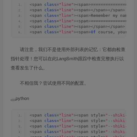
<
span 
class
=
"line"
><
span
>
==================
<
span 
class
=
"line"
><
span
><
/span
><
/span
>
<
span 
class
=
"line"
><
span
>
Remember my name?
<
<
span 
class
=
"line"
><
span
>
==================
<
span 
class
=
"line"
><
span
><
/span
><
/span
>
<
span 
class
=
"line"
><
span
>
Of
 course, your na
请注意，我们不是使用外部列表的记忆：它都由检查
指针处理！您可以在此LangSmith跟踪中检查完整执行以
查看发生了什么。
不相信我？尝试使用不同的配置。
python
<
span 
class
=
"line"
><
span style=
"--shiki-lig
<
span 
class
=
"line"
><
span style=
"--shiki-lig
<
span 
class
=
"line"
><
span style=
"--shiki-lig
<
span 
class
=
"line"
><
span style=
"--shiki-lig