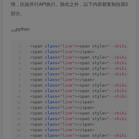
情，比如并行API执行。除此之外，以下内容都复制自第2
部分。
python
<
span 
class
=
"line"
><
span style=
"--shiki-lig
<
span 
class
=
"line"
><
/span
>
<
span 
class
=
"line"
><
span style=
"--shiki-lig
<
span 
class
=
"line"
><
span style=
"--shiki-lig
<
span 
class
=
"line"
><
span style=
"--shiki-lig
<
span 
class
=
"line"
><
span style=
"--shiki-lig
<
span 
class
=
"line"
><
/span
>
<
span 
class
=
"line"
><
span style=
"--shiki-lig
<
span 
class
=
"line"
><
span style=
"--shiki-lig
<
span 
class
=
"line"
><
span style=
"--shiki-lig
<
span 
class
=
"line"
><
/span
>
<
span 
class
=
"line"
><
/span
>
<
span 
class
=
"line"
><
span style=
"--shiki-lig
<
span 
class
=
"line"
><
span style=
"--shiki-lig
<
span 
class
=
"line"
><
/span
>
<
span 
class
=
"line"
><
/span
>
<
span 
class
=
"line"
><
span style=
"--shiki-lig