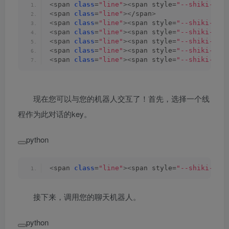
<
span 
class
=
"line"
><
span style=
"--shiki-lig
<
span 
class
=
"line"
><
/span
>
<
span 
class
=
"line"
><
span style=
"--shiki-lig
<
span 
class
=
"line"
><
span style=
"--shiki-lig
<
span 
class
=
"line"
><
span style=
"--shiki-lig
<
span 
class
=
"line"
><
span style=
"--shiki-lig
<
span 
class
=
"line"
><
span style=
"--shiki-lig
现在您可以与您的机器人交互了！首先，选择一个线
程作为此对话的key。
python
<
span 
class
=
"line"
><
span style=
"--shiki-lig
接下来，调用您的聊天机器人。
python