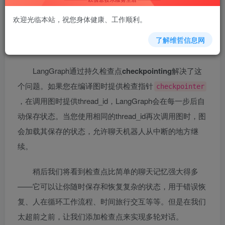
我们的聊天机器人现在可以使用工具来回答用户问
欢迎光临本站，祝您身体健康、工作顺利。
题，但它不记得以前交互的上下文。这限制了它进行连
了解维哲信息网
贯、多轮对话的能力。
LangGraph通过持久检查点
checkpointing
解决了这
个问题。如果您在编译图时提供检查指针
checkpointer
，在调用图时提供thread_id，LangGraph会在每一步后自
动保存状态。当您使用相同的thread_id再次调用图时，图
会加载其保存的状态，允许聊天机器人从中断的地方继
续。
稍后我们将看到检查点比简单的聊天记忆强大得多
——它可以让你随时保存和恢复复杂的状态，用于错误恢
复、人在循环工作流程、时间旅行交互等等。但是在我们
太超前之前，让我们添加检查点来实现多轮对话。