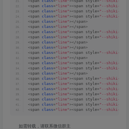
<
span 
class
=
"line"
><
span style=
"--shiki-lig
<
span 
class
=
"line"
><
span style=
"--shiki-lig
<
span 
class
=
"line"
><
span style=
"--shiki-lig
<
span 
class
=
"line"
><
span style=
"--shiki-lig
<
span 
class
=
"line"
><
/span
>
<
span 
class
=
"line"
><
/span
>
<
span 
class
=
"line"
><
span style=
"--shiki-lig
<
span 
class
=
"line"
><
span style=
"--shiki-lig
<
span 
class
=
"line"
><
/span
>
<
span 
class
=
"line"
><
/span
>
<
span 
class
=
"line"
><
span style=
"--shiki-lig
<
span 
class
=
"line"
><
/span
>
<
span 
class
=
"line"
><
span style=
"--shiki-lig
<
span 
class
=
"line"
><
span style=
"--shiki-lig
<
span 
class
=
"line"
><
/span
>
<
span 
class
=
"line"
><
span style=
"--shiki-lig
<
span 
class
=
"line"
><
span style=
"--shiki-lig
<
span 
class
=
"line"
><
span style=
"--shiki-lig
<
span 
class
=
"line"
><
span style=
"--shiki-lig
<
span 
class
=
"line"
><
span style=
"--shiki-lig
<
span 
class
=
"line"
><
span style=
"--shiki-lig
<
span 
class
=
"line"
><
span style=
"--shiki-lig
如需转载，请联系微信群主