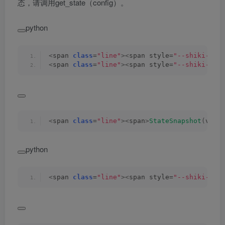
态，请调用get_state（config）。
python
<
span 
class
=
"line"
><
span style=
"--shiki-lig
<
span 
class
=
"line"
><
span style=
"--shiki-lig
<
span 
class
=
"line"
><
span
>
StateSnapshot
(
valu
python
<
span 
class
=
"line"
><
span style=
"--shiki-lig