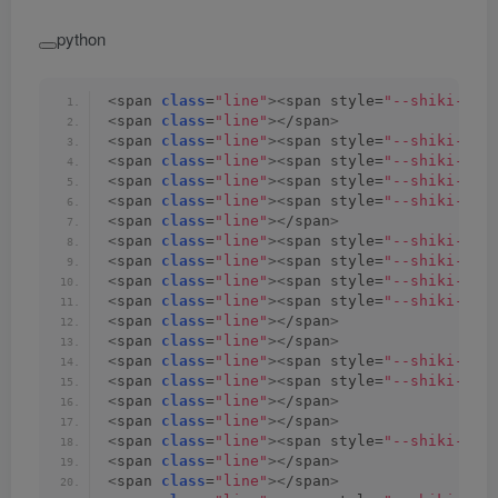
python
<
span 
class
=
"line"
><
span style=
"--shiki-lig
<
span 
class
=
"line"
><
/span
>
<
span 
class
=
"line"
><
span style=
"--shiki-lig
<
span 
class
=
"line"
><
span style=
"--shiki-lig
<
span 
class
=
"line"
><
span style=
"--shiki-lig
<
span 
class
=
"line"
><
span style=
"--shiki-lig
<
span 
class
=
"line"
><
/span
>
<
span 
class
=
"line"
><
span style=
"--shiki-lig
<
span 
class
=
"line"
><
span style=
"--shiki-lig
<
span 
class
=
"line"
><
span style=
"--shiki-lig
<
span 
class
=
"line"
><
span style=
"--shiki-lig
<
span 
class
=
"line"
><
/span
>
<
span 
class
=
"line"
><
/span
>
<
span 
class
=
"line"
><
span style=
"--shiki-lig
<
span 
class
=
"line"
><
span style=
"--shiki-lig
<
span 
class
=
"line"
><
/span
>
<
span 
class
=
"line"
><
/span
>
<
span 
class
=
"line"
><
span style=
"--shiki-lig
<
span 
class
=
"line"
><
/span
>
<
span 
class
=
"line"
><
/span
>