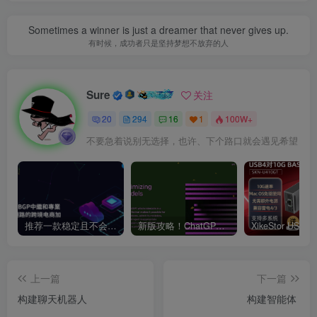
Sometimes a winner is just a dreamer that never gives up.
有时候，成功者只是坚持梦想不放弃的人
Sure
关注
20
294
16
1
100W+
不要急着说别无选择，也许、下个路口就会遇见希望
推荐一款稳定且不会跑路的VPN支持4K【VPN】
新版攻略！ChatGPT注册流程，超详细基础教程！【ChatGPT】
上一篇
下一篇
构建聊天机器人 ​
构建智能体 ​