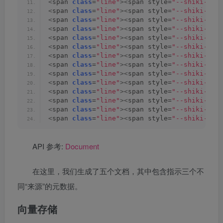
<
span 
class
=
"line"
><
span style=
"--shiki-lig
<
span 
class
=
"line"
><
span style=
"--shiki-lig
<
span 
class
=
"line"
><
span style=
"--shiki-lig
<
span 
class
=
"line"
><
span style=
"--shiki-lig
<
span 
class
=
"line"
><
span style=
"--shiki-lig
<
span 
class
=
"line"
><
span style=
"--shiki-lig
<
span 
class
=
"line"
><
span style=
"--shiki-lig
<
span 
class
=
"line"
><
span style=
"--shiki-lig
<
span 
class
=
"line"
><
span style=
"--shiki-lig
<
span 
class
=
"line"
><
span style=
"--shiki-lig
<
span 
class
=
"line"
><
span style=
"--shiki-lig
<
span 
class
=
"line"
><
span style=
"--shiki-lig
<
span 
class
=
"line"
><
span style=
"--shiki-lig
<
span 
class
=
"line"
><
span style=
"--shiki-lig
API 参考:
Document
在这里，我们生成了五个文档，其中包含指示三个不
同“来源”的元数据。
向量存储