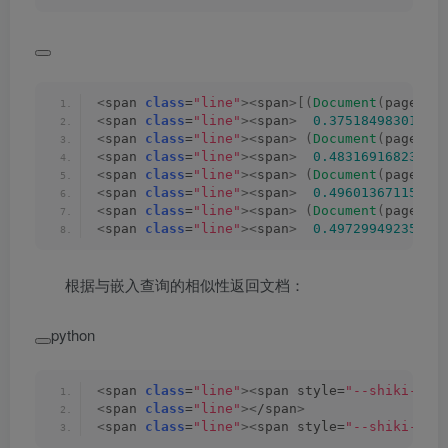
<
span 
class
=
"line"
><
span
>[(
Document
(
page_co
<
span 
class
=
"line"
><
span
>
0.37518498301506
<
span 
class
=
"line"
><
span
>
(
Document
(
page_co
<
span 
class
=
"line"
><
span
>
0.48316916823387
<
span 
class
=
"line"
><
span
>
(
Document
(
page_co
<
span 
class
=
"line"
><
span
>
0.49601367115974
<
span 
class
=
"line"
><
span
>
(
Document
(
page_co
<
span 
class
=
"line"
><
span
>
0.49729949235916
根据与嵌入查询的相似性返回文档：
python
<
span 
class
=
"line"
><
span style=
"--shiki-lig
<
span 
class
=
"line"
><
/span
>
<
span 
class
=
"line"
><
span style=
"--shiki-lig