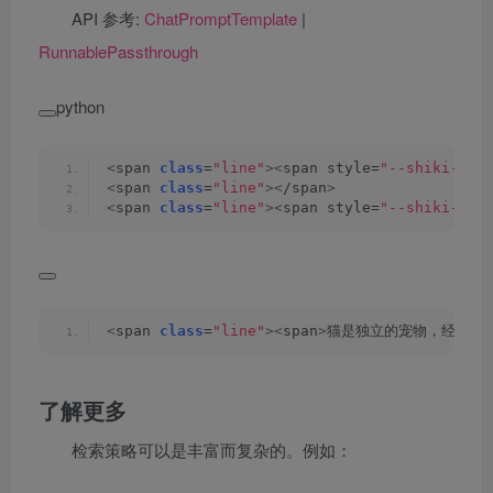
API 参考:
ChatPromptTemplate
|
RunnablePassthrough
python
<
span 
class
=
"line"
><
span style=
"--shiki-lig
<
span 
class
=
"line"
><
/span
>
<
span 
class
=
"line"
><
span style=
"--shiki-lig
<
span 
class
=
"line"
><
span
>
猫是独立的宠物，经常享
了解更多
检索策略可以是丰富而复杂的。例如：