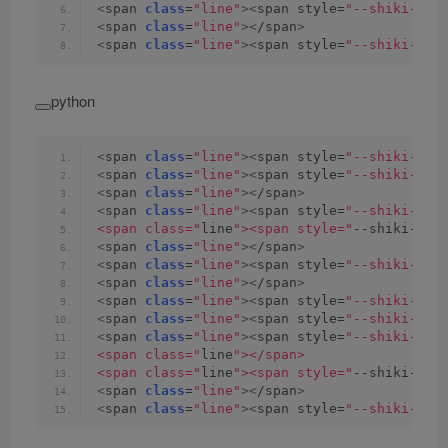
<
span 
class
=
"line"
><
span style=
"--shiki-lig
<
span 
class
=
"line"
><
/span
>
<
span 
class
=
"line"
><
span style=
"--shiki-lig
python
<
span 
class
=
"line"
><
span style=
"--shiki-lig
<
span 
class
=
"line"
><
span style=
"--shiki-lig
<
span 
class
=
"line"
><
/span
>
<
span 
class
=
"line"
><
span style=
"--shiki-lig
<span class="
line
"><span style="
--shiki-lig
<
span 
class
=
"line"
><
/span
>
<
span 
class
=
"line"
><
span style=
"--shiki-lig
<
span 
class
=
"line"
><
/span
>
<
span 
class
=
"line"
><
span style=
"--shiki-lig
<
span 
class
=
"line"
><
span style=
"--shiki-lig
<
span 
class
=
"line"
><
span style=
"--shiki-lig
<span class="
line
"></span>
<span class="
line
"><span style="
--shiki-lig
<
span 
class
=
"line"
><
/span
>
<
span 
class
=
"line"
><
span style=
"--shiki-lig