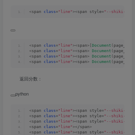
<
span 
class
=
"line"
><
span style=
"--shiki-lig
<
span 
class
=
"line"
><
span
>[
Document
(
page_con
<
span 
class
=
"line"
><
span
>
Document
(
page_con
<
span 
class
=
"line"
><
span
>
Document
(
page_con
<
span 
class
=
"line"
><
span
>
Document
(
page_con
返回分数：
python
<
span 
class
=
"line"
><
span style=
"--shiki-lig
<
span 
class
=
"line"
><
span style=
"--shiki-lig
<
span 
class
=
"line"
><
span style=
"--shiki-lig
<
span 
class
=
"line"
><
/span
>
<
span 
class
=
"line"
><
span style=
"--shiki-lig