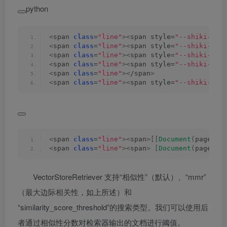
python
<
span 
class
=
"line"
><
span style=
"--shiki-lig
<
span 
class
=
"line"
><
span style=
"--shiki-lig
<
span 
class
=
"line"
><
span style=
"--shiki-lig
<
span 
class
=
"line"
><
span style=
"--shiki-lig
<
span 
class
=
"line"
><
/span
>
<
span 
class
=
"line"
><
span style=
"--shiki-lig
<
span 
class
=
"line"
><
span
>[[
Document
(
page_co
<
span 
class
=
"line"
><
span
>
[
Document
(
page_co
VectorStoreRetriever 支持“相似性”（默认）、“mmr”
（最大边际相关性，如上所述）和
“similarity_score_threshold”的搜索类型。我们可以使用后
者通过相似性分数对检索器输出的文档进行阈值。