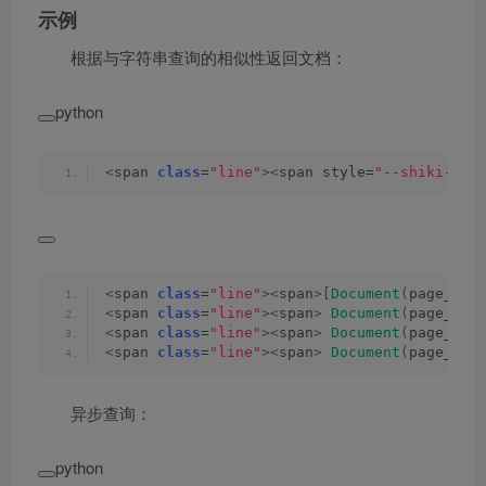
示例
根据与字符串查询的相似性返回文档：
python
<
span 
class
=
"line"
><
span style=
"--shiki-lig
<
span 
class
=
"line"
><
span
>[
Document
(
page_con
<
span 
class
=
"line"
><
span
>
Document
(
page_con
<
span 
class
=
"line"
><
span
>
Document
(
page_con
<
span 
class
=
"line"
><
span
>
Document
(
page_con
异步查询：
python