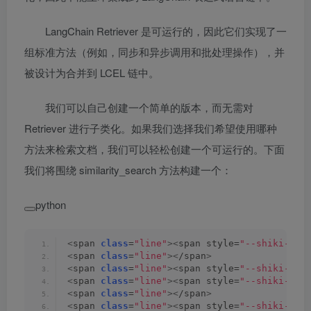
LangChain Retriever 是可运行的，因此它们实现了一
组标准方法（例如，同步和异步调用和批处理操作），并
被设计为合并到 LCEL 链中。
我们可以自己创建一个简单的版本，而无需对
Retriever 进行子类化。如果我们选择我们希望使用哪种
方法来检索文档，我们可以轻松创建一个可运行的。下面
我们将围绕 similarity_search 方法构建一个：
python
<
span 
class
=
"line"
><
span style=
"--shiki-lig
<
span 
class
=
"line"
><
/span
>
<
span 
class
=
"line"
><
span style=
"--shiki-lig
<
span 
class
=
"line"
><
span style=
"--shiki-lig
<
span 
class
=
"line"
><
/span
>
<
span 
class
=
"line"
><
span style=
"--shiki-lig