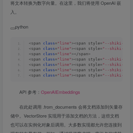
将文本转换为数字向量。在这里，我们将使用 OpenAI 嵌
入。
python
<
span 
class
=
"line"
><
span style=
"--shiki-lig
<
span 
class
=
"line"
><
span style=
"--shiki-lig
<
span 
class
=
"line"
><
/span
>
<
span 
class
=
"line"
><
span style=
"--shiki-lig
<
span 
class
=
"line"
><
span style=
"--shiki-lig
<
span 
class
=
"line"
><
span style=
"--shiki-lig
<
span 
class
=
"line"
><
span style=
"--shiki-lig
API 参考：
OpenAIEmbeddings
在此处调用 .from_documents 会将文档添加到矢量存
储中。VectorStore 实现用于添加文档的方法，这些文档
也可以在实例化对象后调用。大多数实现都允许您连接到