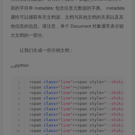
容的字符串 metadata: 包含任意元数据的字典。 metadata
属性可以捕获有关文档源、文档与其他文档的关系以及其
他信息的信息。请注意，单个 Document 对象通常表示较
大文档的一部分。
让我们生成一些示例文档：
python
<
span 
class
=
"line"
><
span style=
"--shiki-lig
<
span 
class
=
"line"
><
/span
>
<
span 
class
=
"line"
><
span style=
"--shiki-lig
<
span 
class
=
"line"
><
span style=
"--shiki-lig
<
span 
class
=
"line"
><
span style=
"--shiki-lig
<
span 
class
=
"line"
><
span style=
"--shiki-lig
<
span 
class
=
"line"
><
span style=
"--shiki-lig
<
span 
class
=
"line"
><
span style=
"--shiki-lig
<
span 
class
=
"line"
><
span style=
"--shiki-lig
<
span 
class
=
"line"
><
span style=
"--shiki-lig