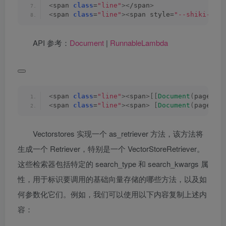
<
span 
class
=
"line"
><
/span
>
<
span 
class
=
"line"
><
span style=
"--shiki-lig
API 参考：
Document
|
RunnableLambda
<
span 
class
=
"line"
><
span
>[[
Document
(
page_co
<
span 
class
=
"line"
><
span
>
[
Document
(
page_co
Vectorstores 实现一个 as_retriever 方法，该方法将
生成一个 Retriever，特别是一个 VectorStoreRetriever。
这些检索器包括特定的 search_type 和 search_kwargs 属
性，用于标识要调用的基础向量存储的哪些方法，以及如
何参数化它们。例如，我们可以使用以下内容复制上述内
容：