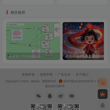
相关推荐
构建客户支持机器人 ​
使用
友链申请
免责声明
广告合作
关于我们
Copyright © 2022 ·
Wzbks
·
维哲BOKS
·
浙ICP备2022030833号-1
萌ICP
备20251029号