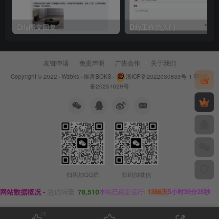
Dify图文回复 ​
Dify工作流入门 ​
友链申请
免责声明
广告合作
关于我们
Copyright © 2022 ·
Wzbks
·
维哲BOKS
·
浙ICP备2022030833号-1
萌ICP
备20251029号
扫码加QQ群
扫码加微信
网站数据概况 -
总访问量
78,510
本站已稳定运行:
1366天
5小时39分29秒
15