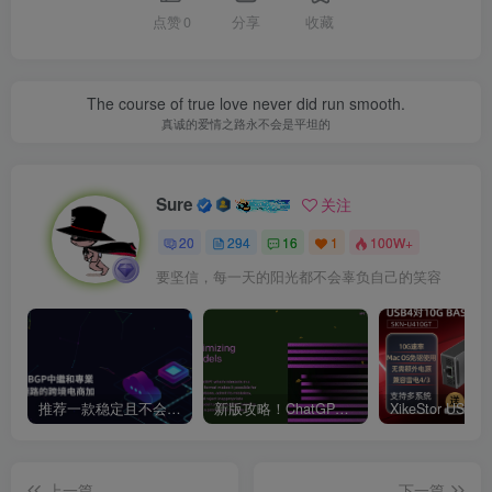
点赞
0
分享
收藏
The course of true love never did run smooth.
真诚的爱情之路永不会是平坦的
Sure
关注
20
294
16
1
100W+
要坚信，每一天的阳光都不会辜负自己的笑容
推荐一款稳定且不会跑路的VPN支持4K【VPN】
新版攻略！ChatGPT注册流程，超详细基础教程！【ChatGPT】
上一篇
下一篇