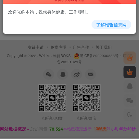
欢迎光临本站，祝您身体健康、工作顺利。
了解维哲信息网
友链申请
免责声明
广告合作
关于我们
Copyright © 2022 ·
Wzbks
·
维哲BOKS
·
浙ICP备2022030833号-1
萌ICP
备20251029号
扫码加QQ群
扫码加微信
网站数据概况 -
总访问量
78,524
本站已稳定运行:
1366天
21小时40分49秒