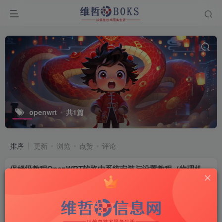
openwrt
共1篇
排序
更新
浏览
点赞
评论
保姆级教程OpenWRT软路由系统安装与设置教程（物理机安装）
付费资源
8
软路由-LEDE
W币
3年前
13