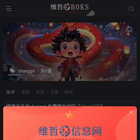
chatgpt
共3篇
排序
更新
浏览
点赞
评论
搭建自己的chatgpt 免费国内访问
【ChatGPT】
付费阅读
3
技术交流
W币
置顶
3年前
676