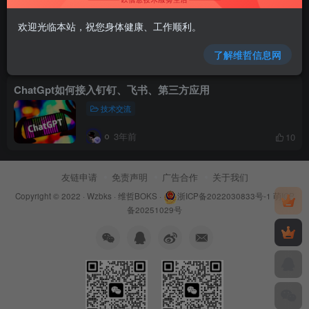
新版攻略！ChatGPT注册流程，超详细基础教程！
【ChatGPT】
欢迎光临本站，祝您身体健康、工作顺利。
技术交流
置顶
了解维哲信息网
3年前
8647
ChatGpt如何接入钉钉、飞书、第三方应用
技术交流
3年前
10
友链申请
免责声明
广告合作
关于我们
Copyright © 2022 ·
Wzbks
·
维哲BOKS
·
浙ICP备2022030833号-1
萌ICP
备20251029号