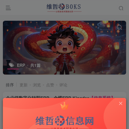
ERP
共1篇
排序
更新
浏览
点赞
评论
企业级数字化转型ERP—金蝶ERP-Kingdee
【信息系统】
财务-ERP
3年前
14