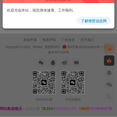
欢迎光临本站，祝您身体健康、工作顺利。
了解维哲信息网
友链申请
免责声明
广告合作
关于我们
Copyright © 2022 ·
Wzbks
·
维哲BOKS
·
浙ICP备2022030833号-1
萌ICP
备20251029号
扫码加QQ群
扫码加微信
网站数据概况 -
总访问量
78,524
本站已稳定运行:
1366天
14小时29分7秒