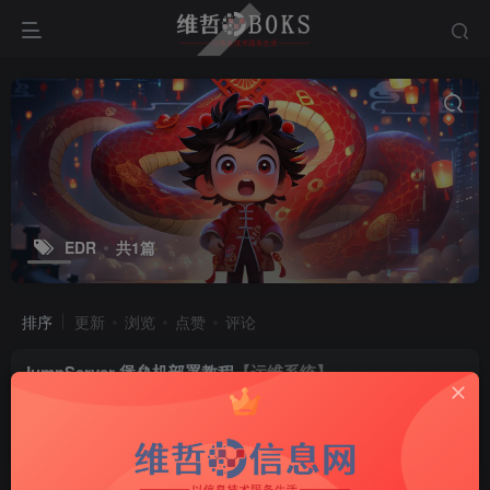
EDR
共1篇
排序
更新
浏览
点赞
评论
JumpServer 堡垒机部署教程
【运维系统】
堡垒机-EDR
3年前
9