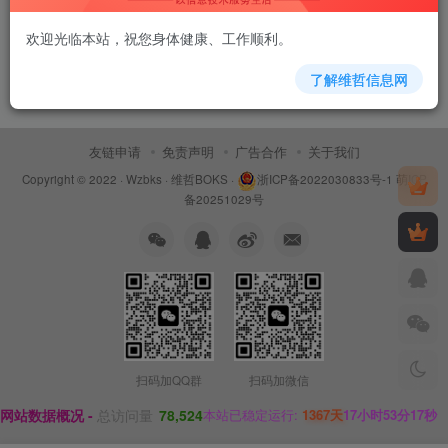
欢迎光临本站，祝您身体健康、工作顺利。
了解维哲信息网
友链申请
免责声明
广告合作
关于我们
Copyright © 2022 ·
Wzbks
·
维哲BOKS
·
浙ICP备2022030833号-1
萌ICP
备20251029号
扫码加QQ群
扫码加微信
网站数据概况 -
总访问量
78,524
本站已稳定运行:
1367天
17小时53分17秒