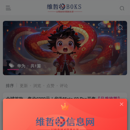
华为
共1篇
排序
更新
浏览
点赞
评论
全球首款，售价6999元！华为Mate 60 Pro开售
【品质推荐】
品质推荐
3年前
11