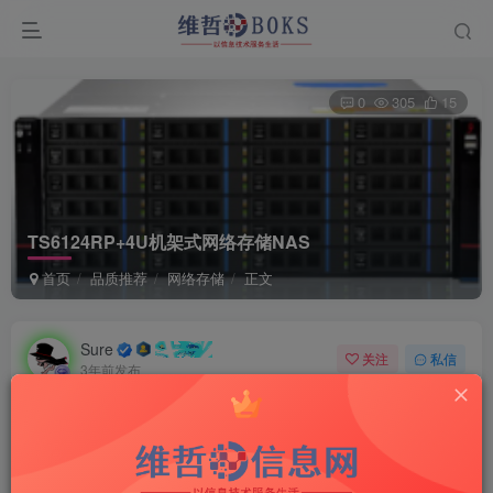
0
305
15
TS6124RP+4U机架式网络存储NAS
首页
品质推荐
网络存储
正文
Sure
关注
私信
3年前发布
I am the luckiest person in the world.
我是世界上最幸运的人